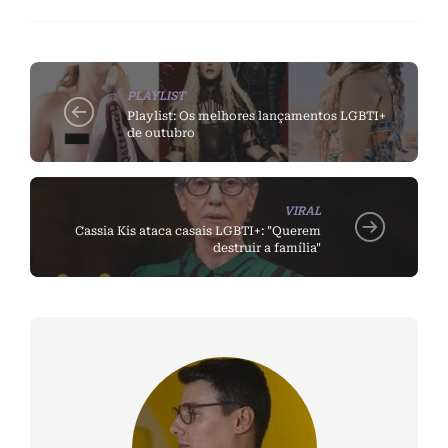
PLAYLIST
Playlist: Os melhores lançamentos LGBTI+
de outubro
VIRAL
Cassia Kis ataca casais LGBTI+: "Querem
destruir a família"