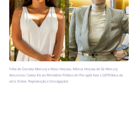
Filha de Daniela Mercury e Malu Verçosa, Márcia Verçosa de Sá Mercury
denunciou Cassia Kis ao Ministério Público do Rio após fala LGBTIfóbica da
atriz (Fotos: Reprodução e Divulgação)