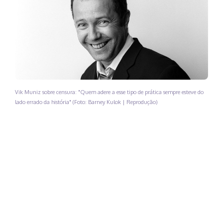
Vik Muniz sobre censura: "Quem adere a esse tipo de prática sempre esteve do
lado errado da história" (Foto: Barney Kulok | Reprodução)