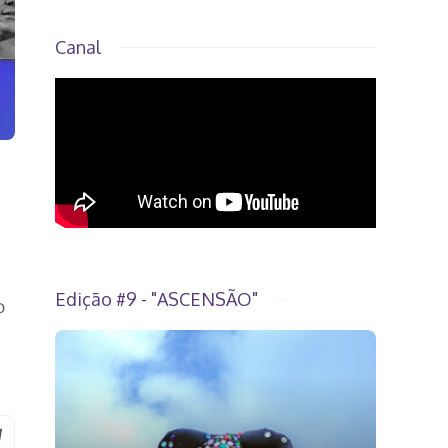
Canal
Edição #9 - "ASCENSÃO"
o