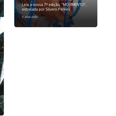
Leia a nossa 7ª edição, “MOVIMENTO”,
estrelada por Silvero Pereira
5 anos atrás