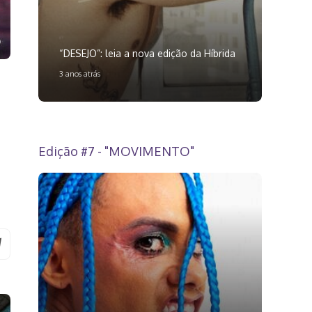
“DESEJO”: leia a nova edição da Híbrida
3 anos atrás
Edição #7 - "MOVIMENTO"