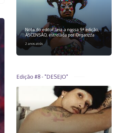
Nota do editor: leia a nossa 9ª edição,
ASCENSÃO, estrelada por Organzza
2 anos atrás
Edição #8 - "DESEJO"