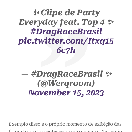
✨ Clipe de Party
Everyday feat. Top 4 ✨
#DragRaceBrasil
pic.twitter.com/Itxq15
6c7h
— #DragRaceBrasil ✨️
(@Werqroom)
November 15, 2023
Exemplo disso é o próprio momento de exibição das
fotos das participantes enquanto crianças. Na versão