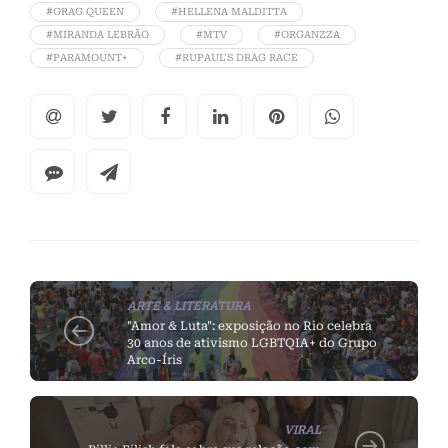
#GRAG QUEEN
#HELLENA MALDITTA
#MIRANDA LEBRÃO
#MTV
#ORGANZZA
#PARAMOUNT+
#RUPAUL'S DRAG RACE
ARTE & LITERATURA
"Amor & Luta": exposição no Rio celebra
30 anos de ativismo LGBTQIA+ do Grupo
Arco-Íris
VIRAL