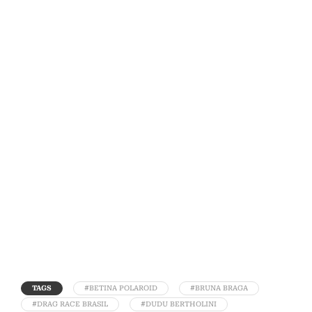
TAGS
#BETINA POLAROID
#BRUNA BRAGA
#DRAG RACE BRASIL
#DUDU BERTHOLINI