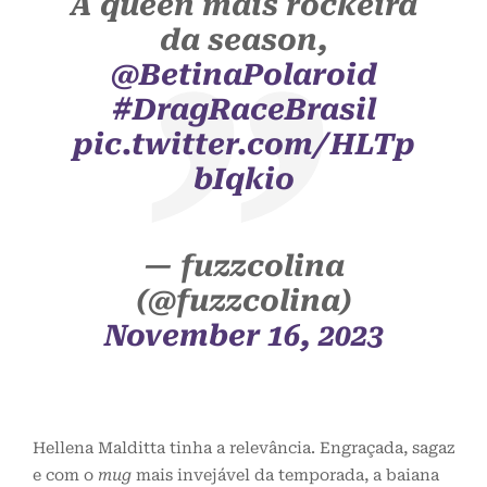
A queen mais rockeira
da season,
@BetinaPolaroid
#DragRaceBrasil
pic.twitter.com/HLTp
bIqkio
— fuzzcolina
(@fuzzcolina)
November 16, 2023
Hellena Malditta tinha a relevância. Engraçada, sagaz
e com o
mug
mais invejável da temporada, a baiana