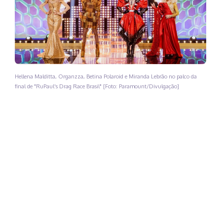
Hellena Malditta, Organzza, Betina Polaroid e Miranda Lebrão no palco da
final de "RuPaul's Drag Race Brasil" [Foto: Paramount/Divulgação]