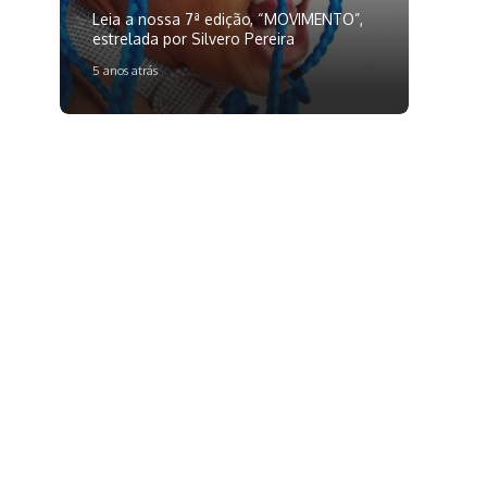
Leia a nossa 7ª edição, “MOVIMENTO”,
estrelada por Silvero Pereira
5 anos atrás