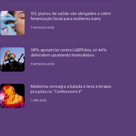
STJ: planos de saúde são obrigados a cobrir
feminização facial para mulheres trans
3 semanas atrás
58% apoiam lei contra LGBTfobia; só 44%
defendem casamento homoafetivo
4 semanas atrás
Madonna consagra a balada e leva a terapia
pra pista no “Confessions II”
1 mês atrás