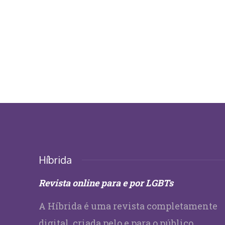
Híbrida
Revista online para e por LGBTs
A Híbrida é uma revista completamente
digital, criada pelo e para o público