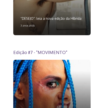
“DESEJO”: leia a nova edição da Híbrida
3 anos atrás
Edição #7 - "MOVIMENTO"