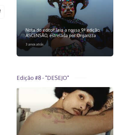
Nota do editor: leia a nossa 9ª edição,
ASCENSÃO, estrelada por Organzza
3 anos atrás
Edição #8 - "DESEJO"