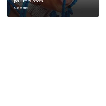
por Silvero Pereira
5 anos atrás