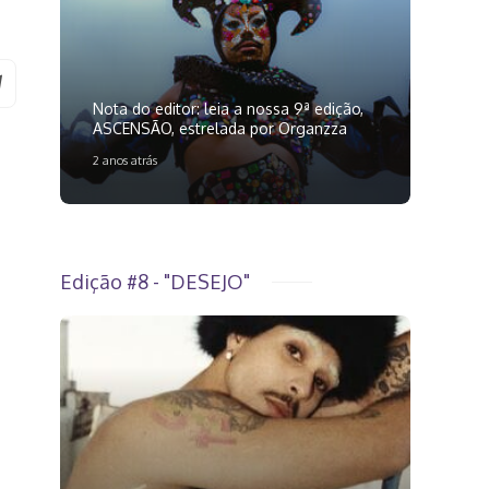
Nota do editor: leia a nossa 9ª edição,
ASCENSÃO, estrelada por Organzza
2 anos atrás
Edição #8 - "DESEJO"