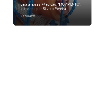
Leia a nossa 7ª edição, “MOVIMENTO”,
estrelada por Silvero Pereira
5 anos atrás