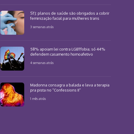
STJ: planos de saúde são obrigados a cobrir
feminização facial para mulheres trans
3 semanas atrás
58% apoiam lei contra LGBTfobia; só 44%
defendem casamento homoafetivo
4 semanas atrás
Madonna consagra a balada e leva a terapia
pra pista no “Confessions II”
1 mês atrás