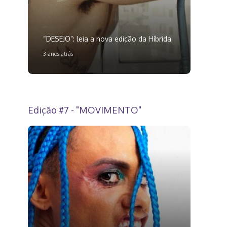
“DESEJO”: leia a nova edição da Híbrida
3 anos atrás
Edição #7 - "MOVIMENTO"