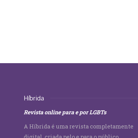
Híbrida
Revista online para e por LGBTs
A Híbrida é uma revista completamente
digital, criada pelo e para o público