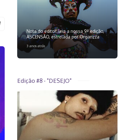
Nota do editor: leia a nossa 9ª edição,
ASCENSÃO, estrelada por Organzza
3 anos atrás
Edição #8 - "DESEJO"