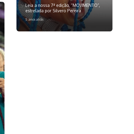
Leia a nossa 7ª edição, “MOVIMENTO”,
estrelada por Silvero Pereira
5 anos atrás