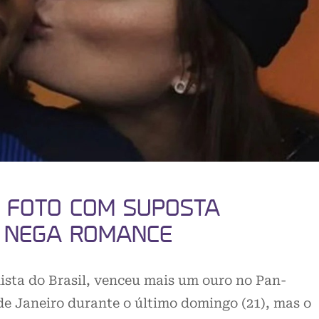
 FOTO COM SUPOSTA
 NEGA ROMANCE
sta do Brasil, venceu mais um ouro no Pan-
de Janeiro durante o último domingo (21), mas o