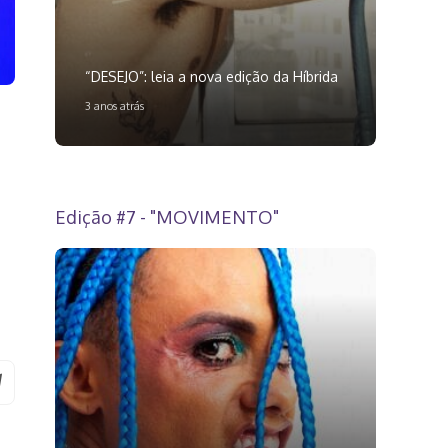
“DESEJO”: leia a nova edição da Híbrida
3 anos atrás
Edição #7 - "MOVIMENTO"