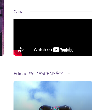
Canal
+
Edição #9 - "ASCENSÃO"