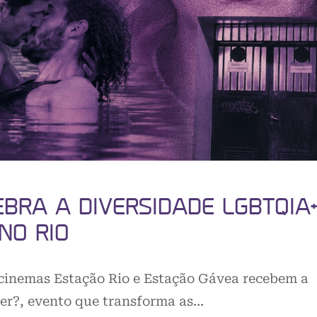
BRA A DIVERSIDADE LGBTQIA
NO RIO
os cinemas Estação Rio e Estação Gávea recebem a
er?, evento que transforma as…