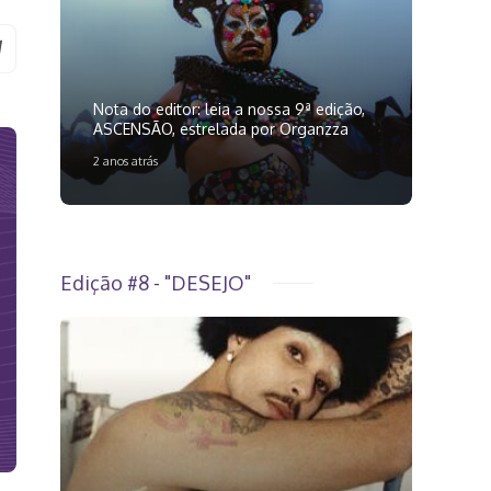
Nota do editor: leia a nossa 9ª edição,
ASCENSÃO, estrelada por Organzza
2 anos atrás
Edição #8 - "DESEJO"