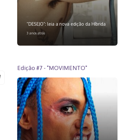
“DESEJO”: leia a nova edição da Híbrida
3 anos atrás
Edição #7 - "MOVIMENTO"