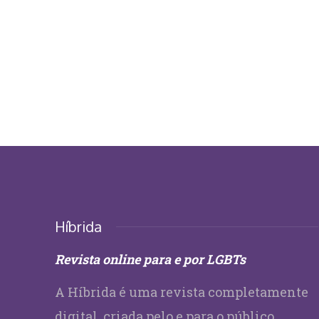
Híbrida
Revista online para e por LGBTs
A Híbrida é uma revista completamente
digital, criada pelo e para o público