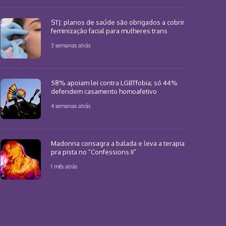
STJ: planos de saúde são obrigados a cobrir
feminização facial para mulheres trans
3 semanas atrás
58% apoiam lei contra LGBTfobia; só 44%
defendem casamento homoafetivo
4 semanas atrás
Madonna consagra a balada e leva a terapia
pra pista no “Confessions II”
1 mês atrás