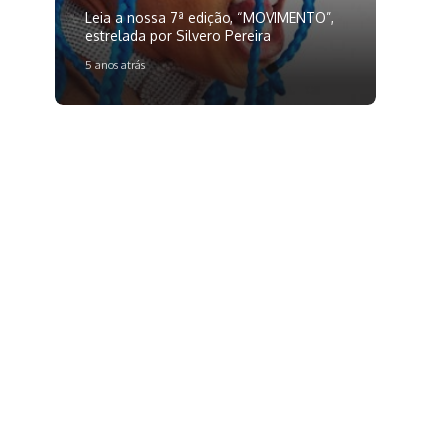
Leia a nossa 7ª edição, “MOVIMENTO”,
estrelada por Silvero Pereira
5 anos atrás