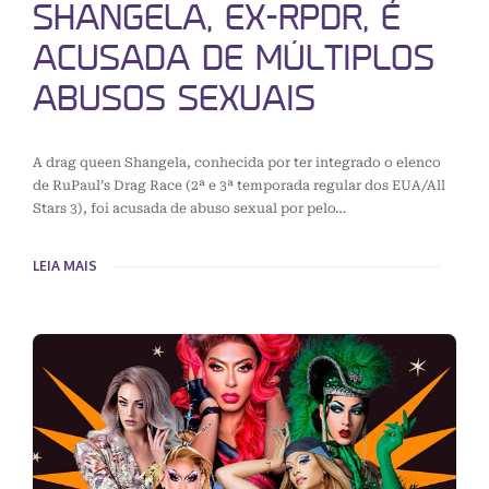
SHANGELA, EX-RPDR, É
ACUSADA DE MÚLTIPLOS
ABUSOS SEXUAIS
A drag queen Shangela, conhecida por ter integrado o elenco
de RuPaul’s Drag Race (2ª e 3ª temporada regular dos EUA/All
Stars 3), foi acusada de abuso sexual por pelo…
LEIA MAIS