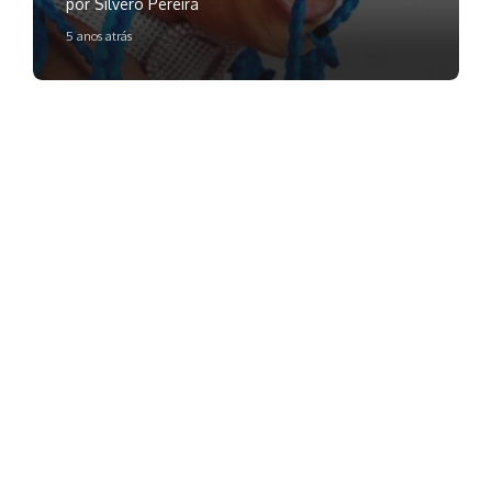
por Silvero Pereira
5 anos atrás