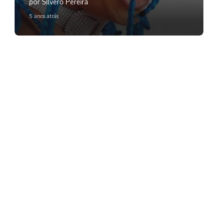
por Silvero Pereira
5 anos atrás