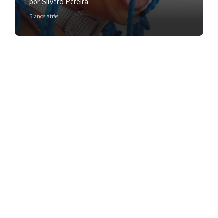
por Silvero Pereira
5 anos atrás