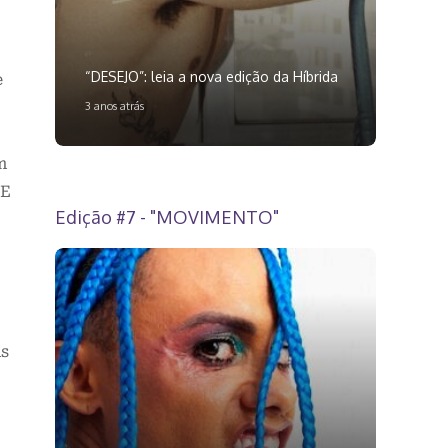
“DESEJO”: leia a nova edição da Híbrida
e
3 anos atrás
m
 E
Edição #7 - "MOVIMENTO"
as