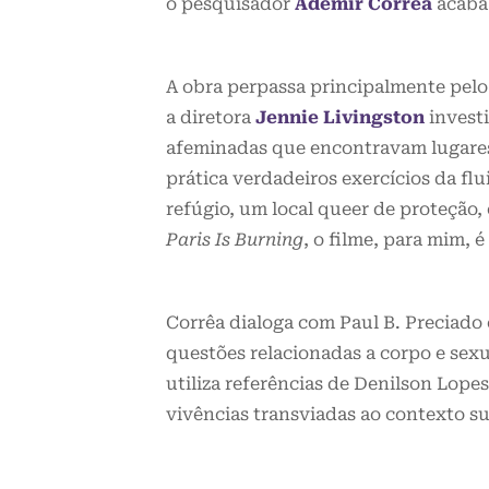
o pesquisador
Ademir Corrêa
acaba 
A obra perpassa principalmente pel
a diretora
Jennie Livingston
invest
afeminadas que encontravam lugares 
prática verdadeiros exercícios da f
refúgio, um local queer de proteção, 
Paris Is Burning
, o filme, para mim, 
Corrêa dialoga com Paul B. Preciado 
questões relacionadas a corpo e sex
utiliza referências de Denilson Lop
vivências transviadas ao contexto s