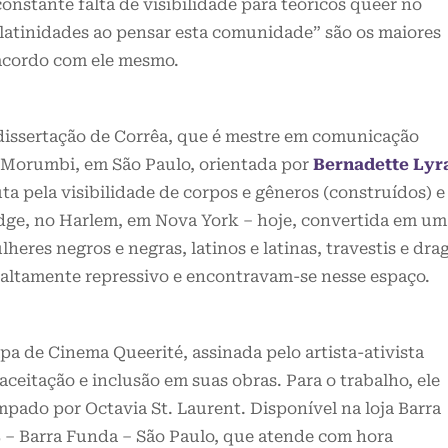
nstante falta de visibilidade para teóricos queer no
latinidades ao pensar esta comunidade” são os maiores
 acordo com ele mesmo.
 dissertação de Corrêa, que é mestre em comunicação
 Morumbi, em São Paulo, orientada por
Bernadette Lyr
a pela visibilidade de corpos e gêneros (construídos) e
odge, no Harlem, em Nova York – hoje, convertida em um
eres negros e negras, latinos e latinas, travestis e dra
altamente repressivo e encontravam-se nesse espaço.
a de Cinema Queerité, assinada pelo artista-ativista
ceitação e inclusão em suas obras. Para o trabalho, ele
ampado por Octavia St. Laurent. Disponível na loja Barra
 – Barra Funda – São Paulo, que atende com hora