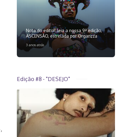
Nota do editor: leia a nossa 9ª edição,
ASCENSÃO, estrelada por Organzza
3 anos atrás
Edição #8 - "DESEJO"
,