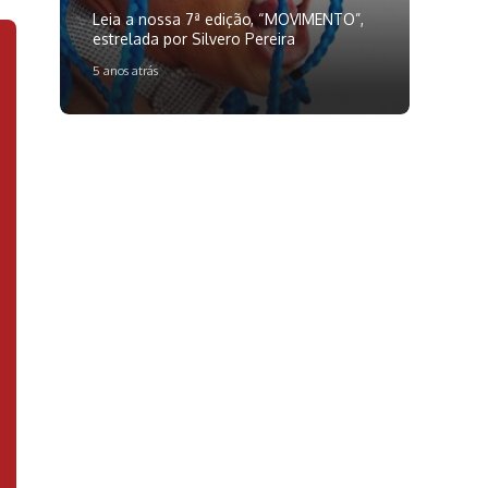
Leia a nossa 7ª edição, “MOVIMENTO”,
estrelada por Silvero Pereira
5 anos atrás