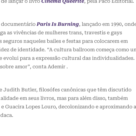
de lançar o livro
Cinema Queerité
, pela Paco Editorial.
o documentário
Paris Is Burning
, lançado em 1990, ond
iga as vivências de mulheres trans, travestis e gays
seguros naqueles bailes e festas para colocarem em
luidez de identidade. “A cultura ballroom começa como u
e evolui para a expressão cultural das individualidades.
é sobre amor”, conta Ademir .
e Judith Butler, filosófes canônicas que têm discutido
ualidade em seus livros, mas para além disso, também
es e Guacira Lopes Louro, decolonizando e aproximando 
udaca.