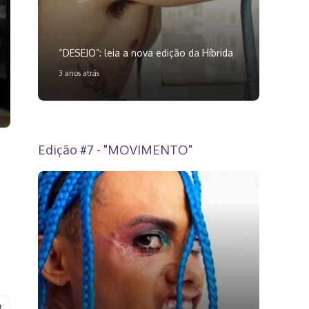
“DESEJO”: leia a nova edição da Híbrida
3 anos atrás
Edição #7 - "MOVIMENTO"