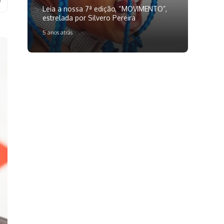
Leia a nossa 7ª edição, “MOVIMENTO”,
estrelada por Silvero Pereira
5 anos atrás