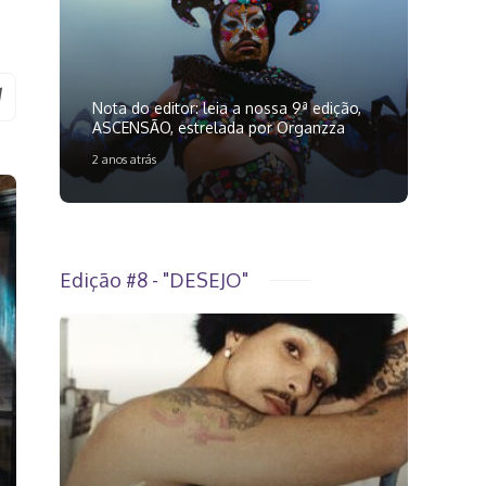
Nota do editor: leia a nossa 9ª edição,
ASCENSÃO, estrelada por Organzza
2 anos atrás
Edição #8 - "DESEJO"