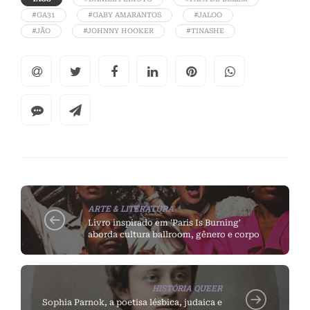
#GA31
#GABY AMARANTOS
#JALOO
#JÃO
#JOHNNY HOOKER
#TINASHE
ARTE & LITERATURA
Livro inspirado em 'Paris Is Burning'
aborda cultura ballroom, gênero e corpo
HISTÓRIA QUEER
Sophia Parnok, a poetisa lésbica, judaica e