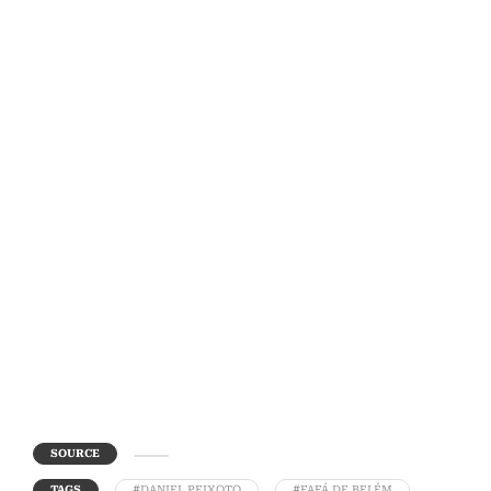
SOURCE
TAGS
#DANIEL PEIXOTO
#FAFÁ DE BELÉM