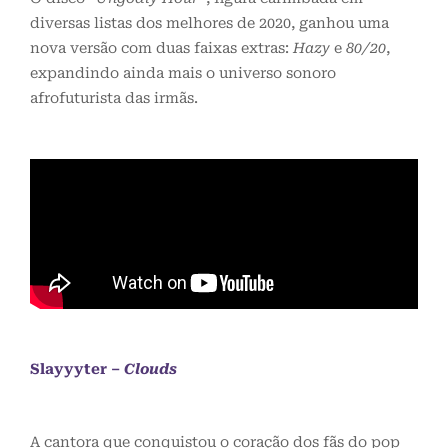
diversas listas dos melhores de 2020, ganhou uma
nova versão com duas faixas extras:
Hazy
e
80/20
,
expandindo ainda mais o universo sonoro
afrofuturista das irmãs.
Slayyyter –
Clouds
A cantora que conquistou o coração dos fãs do pop