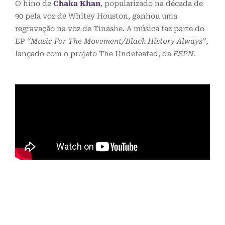
O hino de
Chaka Khan
, popularizado na década de
90 pela voz de Whitey Houston, ganhou uma
regravação na voz de Tinashe. A música faz parte do
EP
“Music For The Movement/Black History Always”
,
lançado com o projeto The Undefeated, da
ESPN
.