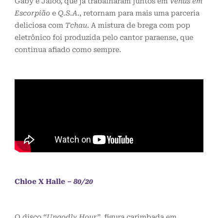
Gaby e Jaloo, que já trabalharam juntos em
Vênus em
Escorpião
e
Q.S.A.
, retornam para mais uma parceria
deliciosa com
Tchau
. A mistura de brega com pop
eletrônico foi produzida pelo cantor paraense, que
continua afiado como sempre.
Chloe X Halle –
80/20
O disco
“Ungodly Hour”
, figura carimbada em