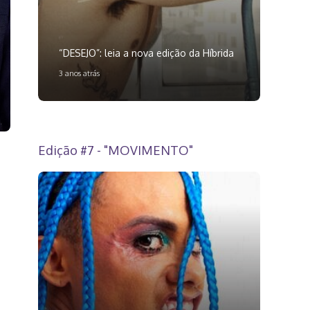
“DESEJO”: leia a nova edição da Híbrida
3 anos atrás
Edição #7 - "MOVIMENTO"