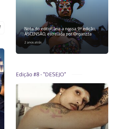
Nota do editor: leia a nossa 9ª edição,
ASCENSÃO, estrelada por Organzza
2 anos atrás
Edição #8 - "DESEJO"