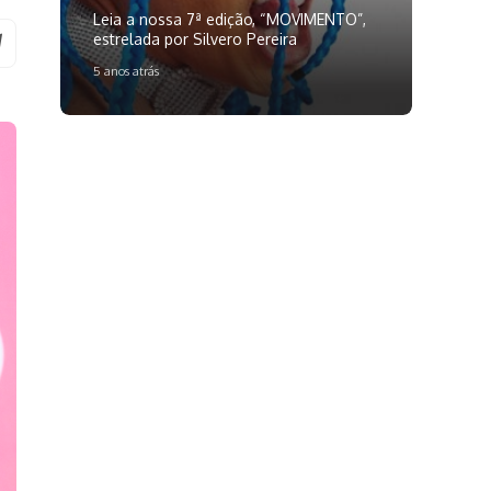
Leia a nossa 7ª edição, “MOVIMENTO”,
estrelada por Silvero Pereira
5 anos atrás