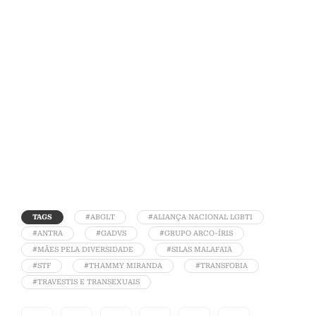
TAGS
#ABGLT
#ALIANÇA NACIONAL LGBTI
#ANTRA
#GADVS
#GRUPO ARCO-ÍRIS
#MÃES PELA DIVERSIDADE
#SILAS MALAFAIA
#STF
#THAMMY MIRANDA
#TRANSFOBIA
#TRAVESTIS E TRANSEXUAIS