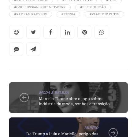
#IGOR KOCHETIKOV
#LEVANTA E LUTA
#LGBT
#ONG RUSSIAN LGBT NETWORK
#PERSEGUIÇÃO
#RAMZAN KADYROV
#RUSSIA
#VLADIMIR PUTIN
MODA & BELEZA
Marcela Thomé abre o jogo sobre
indústria da moda, sonhos e transição
MUNDO
De Trump a Lula e Marielle, perigo das