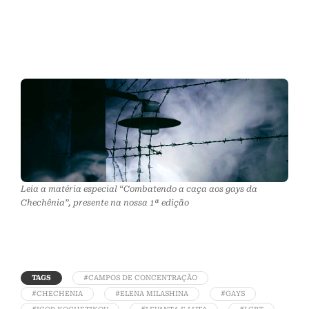
Leia a matéria especial “Combatendo a caça aos gays da
Chechênia”, presente na nossa 1ª edição
TAGS
#CAMPOS DE CONCENTRAÇÃO
#CHECHENIA
#ELENA MILASHINA
#GAYS