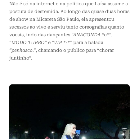
Não é só na internet e na política que Luísa assume a
postura de destemida. Ao longo das quase duas horas
de show na Micareta São Paulo, ela apresentou
sucessos ao vivo e serviu tanto coreografias quanto
vocais, indo das dançantes
“ANACONDA *o*”
,
“MODO TURBO”
e
“VIP *-*”
para a balada
“penhasco.”
, chamando o público para “chorar
juntinho”.