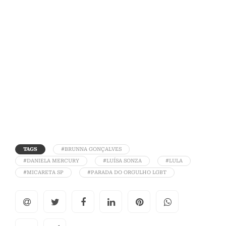
TAGS
#BRUNNA GONÇALVES
#DANIELA MERCURY
#LUÍSA SONZA
#LULA
#MICARETA SP
#PARADA DO ORGULHO LGBT