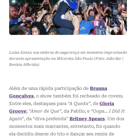
Luísa Sonza nos ombros do segurança em momento improvisado
durante apresentação na Micareta São Paulo (Foto: João Ker |
Revista Híbrida)
Além de uma rápida participação de
Brunna
Gonçalves
, o show também foi recheado de covers.
Entre eles, destaques para
“A Queda”
, de
Gloria
Groove
;
“Amor de Que”
, da Pabllo; e
“Oops… I Did It
Again”
, da “diva preferida”
Britney Spears
. Um dos
momentos mais marcantes, entretanto, foi quando
ela decidiu descer do trio e dançar seu remix de