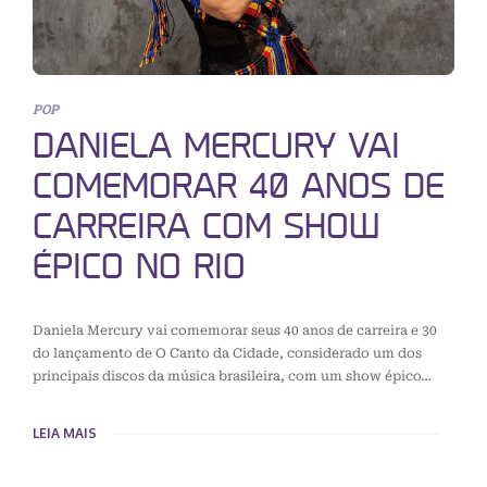
POP
DANIELA MERCURY VAI
COMEMORAR 40 ANOS DE
CARREIRA COM SHOW
ÉPICO NO RIO
Daniela Mercury vai comemorar seus 40 anos de carreira e 30
do lançamento de O Canto da Cidade, considerado um dos
principais discos da música brasileira, com um show épico…
LEIA MAIS