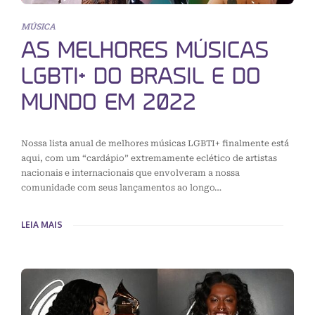
MÚSICA
AS MELHORES MÚSICAS
LGBTI+ DO BRASIL E DO
MUNDO EM 2022
Nossa lista anual de melhores músicas LGBTI+ finalmente está
aqui, com um “cardápio” extremamente eclético de artistas
nacionais e internacionais que envolveram a nossa
comunidade com seus lançamentos ao longo…
LEIA MAIS