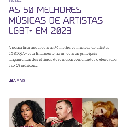
MÚSICA
AS 50 MELHORES
MÚSICAS DE ARTISTAS
LGBT+ EM 2023
A nossa lista anual com as 50 melhores músicas de artistas
LGBTQIA+ está finalmente no ar, com os principais
lançamentos dos últimos doze meses comentados e elencados.
São 25 músicas…
LEIA MAIS