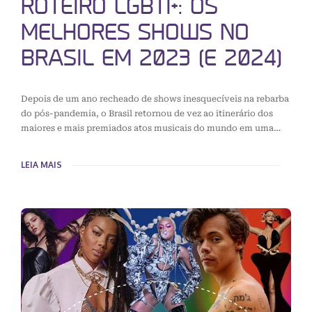
ROTEIRO LGBTI+: OS
MELHORES SHOWS NO
BRASIL EM 2023 (E 2024)
Depois de um ano recheado de shows inesquecíveis na rebarba
do pós-pandemia, o Brasil retornou de vez ao itinerário dos
maiores e mais premiados atos musicais do mundo em uma…
LEIA MAIS