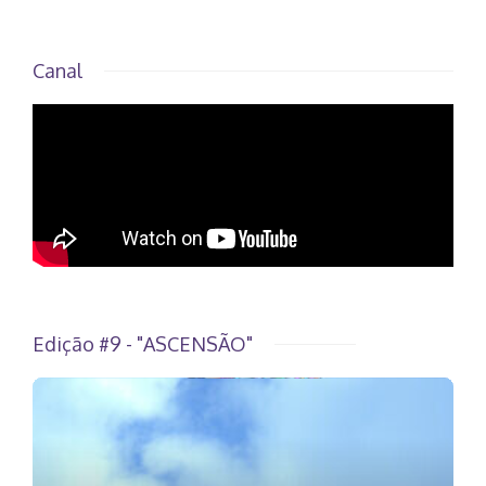
Canal
Edição #9 - "ASCENSÃO"