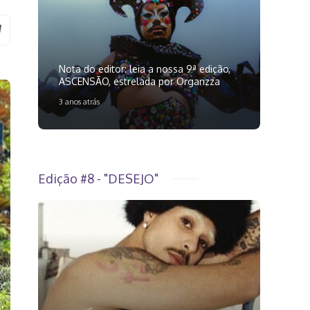
Nota do editor: leia a nossa 9ª edição,
ASCENSÃO, estrelada por Organzza
3 anos atrás
Edição #8 - "DESEJO"