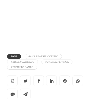
TAGS
#ANA BEATRIZ COELHO
#BISSEXUALIDADE
#CAMILA PITANGA
#ESPÍRITO SANTO