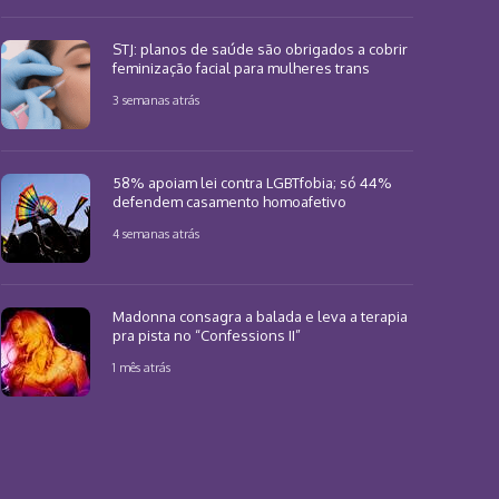
STJ: planos de saúde são obrigados a cobrir
feminização facial para mulheres trans
3 semanas atrás
58% apoiam lei contra LGBTfobia; só 44%
defendem casamento homoafetivo
4 semanas atrás
Madonna consagra a balada e leva a terapia
pra pista no “Confessions II”
1 mês atrás