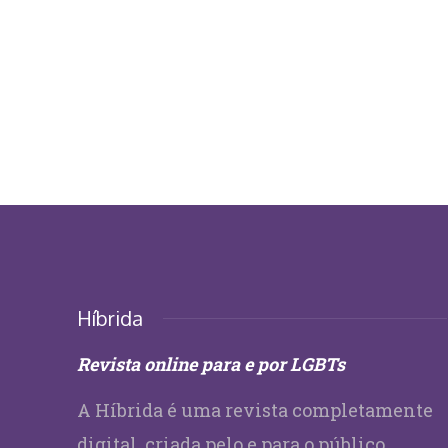
Híbrida
Revista online para e por LGBTs
A Híbrida é uma revista completamente
digital, criada pelo e para o público