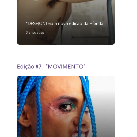
“DESEJO”: leia a nova edição da Híbrida
3 anos atrás
Edição #7 - "MOVIMENTO"