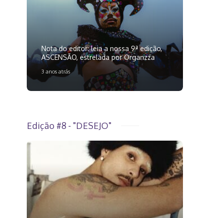
Nota do editor: leia a nossa 9ª edição,
ASCENSÃO, estrelada por Organzza
3 anos atrás
Edição #8 - "DESEJO"