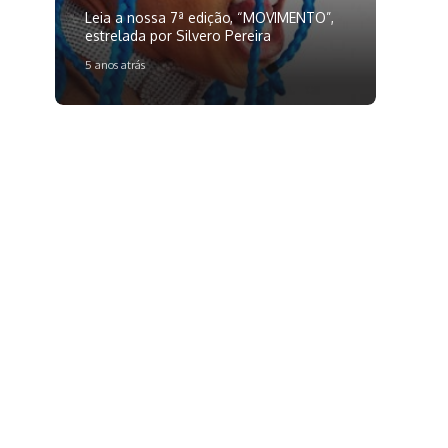
Leia a nossa 7ª edição, “MOVIMENTO”,
estrelada por Silvero Pereira
5 anos atrás