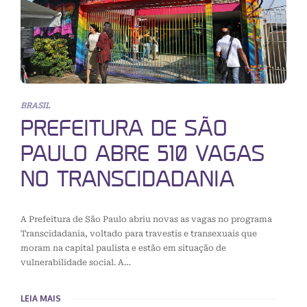
BRASIL
PREFEITURA DE SÃO
PAULO ABRE 510 VAGAS
NO TRANSCIDADANIA
A Prefeitura de São Paulo abriu novas as vagas no programa
Transcidadania, voltado para travestis e transexuais que
moram na capital paulista e estão em situação de
vulnerabilidade social. A…
LEIA MAIS