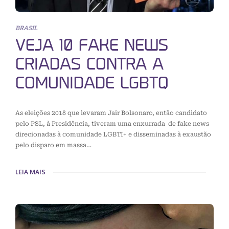
BRASIL
VEJA 10 FAKE NEWS
CRIADAS CONTRA A
COMUNIDADE LGBTQ
As eleições 2018 que levaram Jair Bolsonaro, então candidato
pelo PSL, à Presidência, tiveram uma enxurrada de fake news
direcionadas à comunidade LGBTI+ e disseminadas à exaustão
pelo disparo em massa…
LEIA MAIS