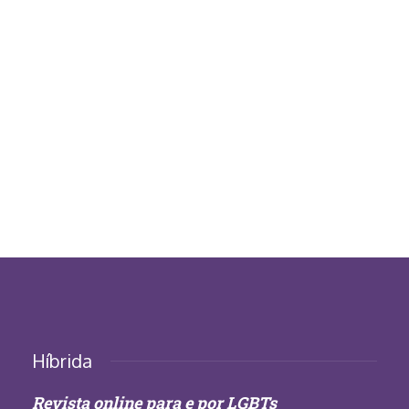
Híbrida
Revista online para e por LGBTs