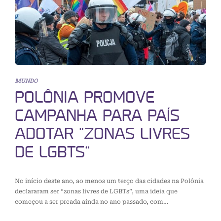
MUNDO
POLÔNIA PROMOVE
CAMPANHA PARA PAÍS
ADOTAR “ZONAS LIVRES
DE LGBTS”
No início deste ano, ao menos um terço das cidades na Polônia
declararam ser “zonas livres de LGBTs”, uma ideia que
começou a ser preada ainda no ano passado, com…