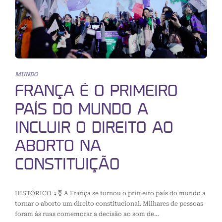
MUNDO
FRANÇA É O PRIMEIRO
PAÍS DO MUNDO A
INCLUIR O DIREITO AO
ABORTO NA
CONSTITUIÇÃO
HISTÓRICO ♀️⚧️ A França se tornou o primeiro país do mundo a
tornar o aborto um direito constitucional. Milhares de pessoas
foram às ruas comemorar a decisão ao som de…