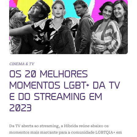
CINEMA & TV
OS 20 MELHORES
MOMENTOS LGBT+ DA TV
E DO STREAMING EM
2023
Da TV aberta ao streaming, a Híbrida reúne abaixo os
momentos mais marcante para a comunidade LGBTQIA+ em