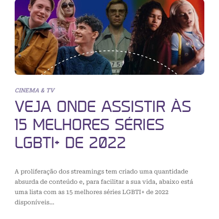
CINEMA & TV
VEJA ONDE ASSISTIR ÀS
15 MELHORES SÉRIES
LGBTI+ DE 2022
A proliferação dos streamings tem criado uma quantidade
absurda de conteúdo e, para facilitar a sua vida, abaixo está
uma lista com as 15 melhores séries LGBTI+ de 2022
disponíveis…