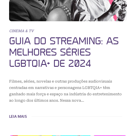
CINEMA & TV
GUIA DO STREAMING: AS
MELHORES SÉRIES
LGBTQIA+ DE 2024
Filmes, séries, novelas e outras produções audiovisuais
centradas em narrativas e personagens LGBTQIA+ têm
ganhado mais força e espaço na indústria do entretenimento
ao longo dos últimos anos. Nessa nova…
LEIA MAIS