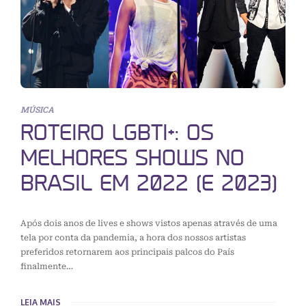
MÚSICA
ROTEIRO LGBTI+: OS
MELHORES SHOWS NO
BRASIL EM 2022 (E 2023)
Após dois anos de lives e shows vistos apenas através de uma
tela por conta da pandemia, a hora dos nossos artistas
preferidos retornarem aos principais palcos do País
finalmente…
LEIA MAIS