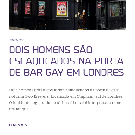
MUNDO
DOIS HOMENS SÃO
ESFAQUEADOS NA PORTA
DE BAR GAY EM LONDRES
Dois homens britânicos foram esfaqueados na porta da casa
noturna Two Brewers, localizada em Clapham, sul de Londres.
O incidente registrado no último dia 13 foi interpretado como
um ataque…
LEIA MAIS