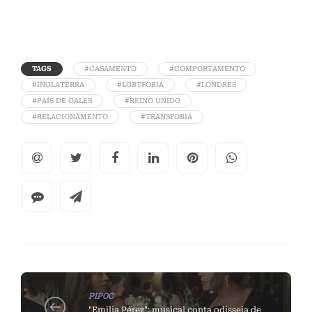
TAGS
#CASAMENTO
#COMPORTAMENTO
#INGLATERRA
#LGBTFOBIA
#LONDRES
#PAÍS DE GALES
#REINO UNIDO
#RELACIONAMENTO
#TRANSFOBIA
PIPOC
"Emilia Pérez": musical conta odisseia de