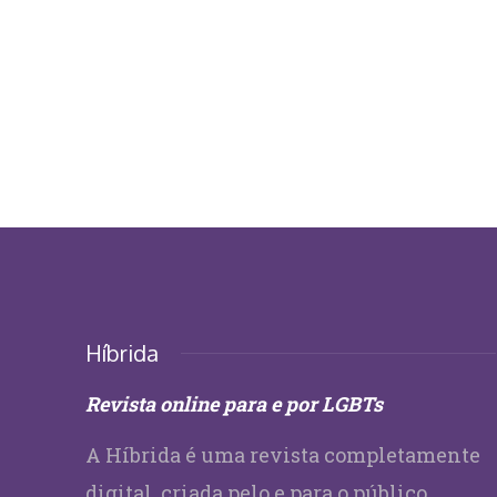
Híbrida
Revista online para e por LGBTs
A Híbrida é uma revista completamente
digital, criada pelo e para o público