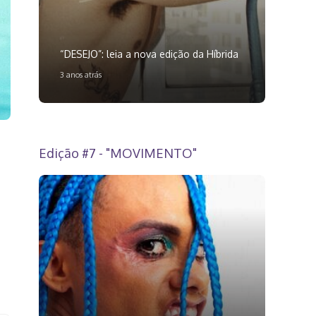
“DESEJO”: leia a nova edição da Híbrida
3 anos atrás
Edição #7 - "MOVIMENTO"