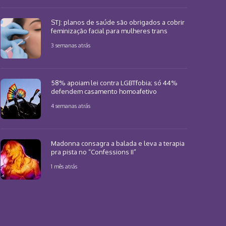
STJ: planos de saúde são obrigados a cobrir
feminização facial para mulheres trans
3 semanas atrás
58% apoiam lei contra LGBTfobia; só 44%
defendem casamento homoafetivo
4 semanas atrás
Madonna consagra a balada e leva a terapia
pra pista no “Confessions II”
1 mês atrás