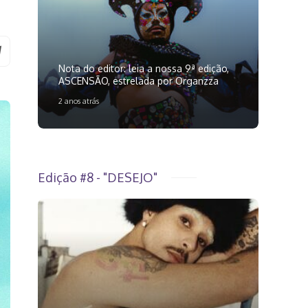
Nota do editor: leia a nossa 9ª edição,
ASCENSÃO, estrelada por Organzza
2 anos atrás
Edição #8 - "DESEJO"