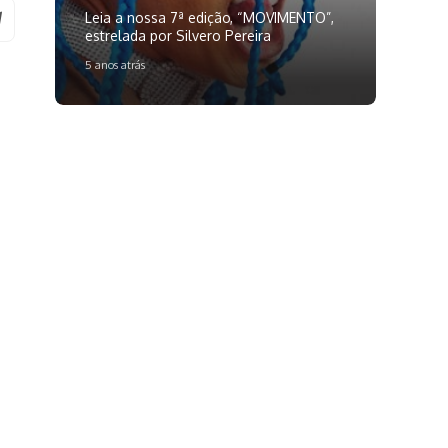
Leia a nossa 7ª edição, “MOVIMENTO”,
estrelada por Silvero Pereira
5 anos atrás