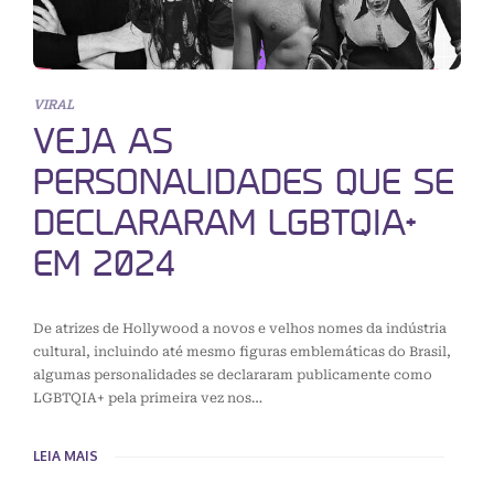
VIRAL
VEJA AS
PERSONALIDADES QUE SE
DECLARARAM LGBTQIA+
EM 2024
De atrizes de Hollywood a novos e velhos nomes da indústria
cultural, incluindo até mesmo figuras emblemáticas do Brasil,
algumas personalidades se declararam publicamente como
LGBTQIA+ pela primeira vez nos…
LEIA MAIS