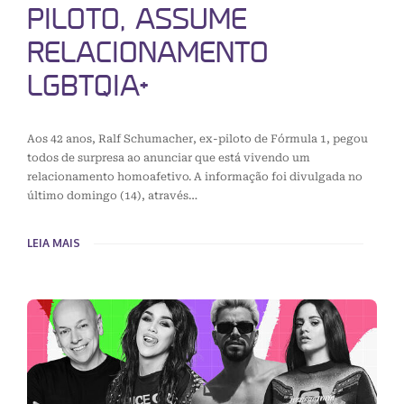
PILOTO, ASSUME
RELACIONAMENTO
LGBTQIA+
Aos 42 anos, Ralf Schumacher, ex-piloto de Fórmula 1, pegou
todos de surpresa ao anunciar que está vivendo um
relacionamento homoafetivo. A informação foi divulgada no
último domingo (14), através…
LEIA MAIS