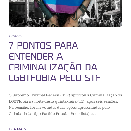
BRASIL
7 PONTOS PARA
ENTENDER A
CRIMINALIZAÇÃO DA
LGBTFOBIA PELO STF
O Supremo Tribunal Federal (STF) aprovou a Criminalização da
LGBTfobia na noite desta quinta-feira (13), após seis sessões.
Na ocasião, foram votadas duas ações apresentadas pelo
Cidadania (antigo Partido Popular Socialista) e…
LEIA MAIS