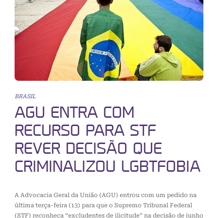
BRASIL
AGU ENTRA COM
RECURSO PARA STF
REVER DECISÃO QUE
CRIMINALIZOU LGBTFOBIA
A Advocacia Geral da União (AGU) entrou com um pedido na
última terça-feira (13) para que o Supremo Tribunal Federal
(STF) reconheça “excludentes de ilicitude” na decisão de junho