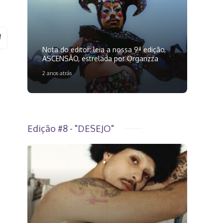
Nota do editor: leia a nossa 9ª edição,
ASCENSÃO, estrelada por Organzza
2 anos atrás
Edição #8 - "DESEJO"