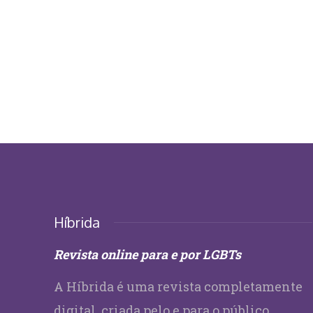
Híbrida
Revista online para e por LGBTs
A Híbrida é uma revista completamente
digital, criada pelo e para o público