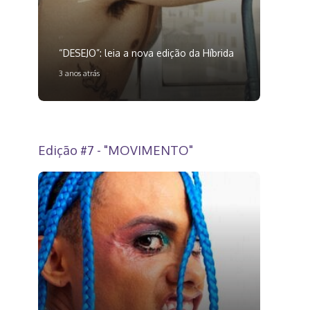
“DESEJO”: leia a nova edição da Híbrida
3 anos atrás
Edição #7 - "MOVIMENTO"