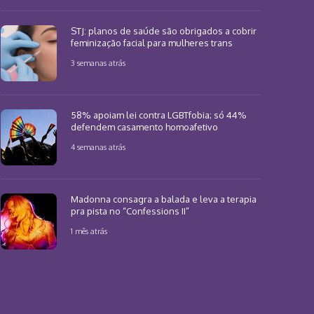
STJ: planos de saúde são obrigados a cobrir
feminização facial para mulheres trans
3 semanas atrás
58% apoiam lei contra LGBTfobia; só 44%
defendem casamento homoafetivo
4 semanas atrás
Madonna consagra a balada e leva a terapia
pra pista no “Confessions II”
1 mês atrás