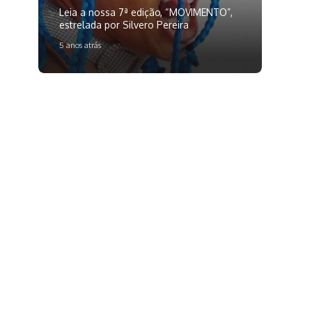
Leia a nossa 7ª edição, “MOVIMENTO”,
estrelada por Silvero Pereira
5 anos atrás