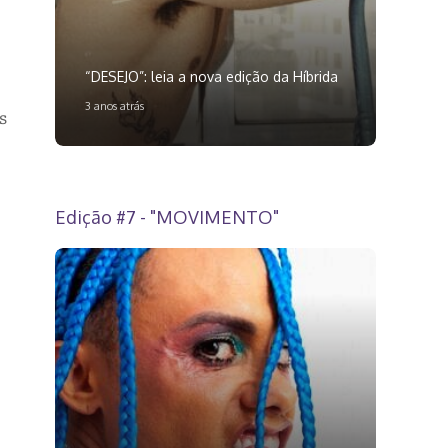
“DESEJO”: leia a nova edição da Híbrida
3 anos atrás
s
Edição #7 - "MOVIMENTO"