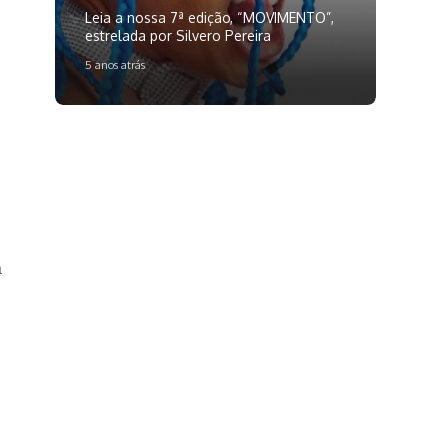
Leia a nossa 7ª edição, “MOVIMENTO”,
estrelada por Silvero Pereira
5 anos atrás
a