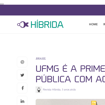
HOME
BRASIL
UFMG É A PRIME
PÚBLICA COM A
Revista Híbrida
,
3 anos atrás