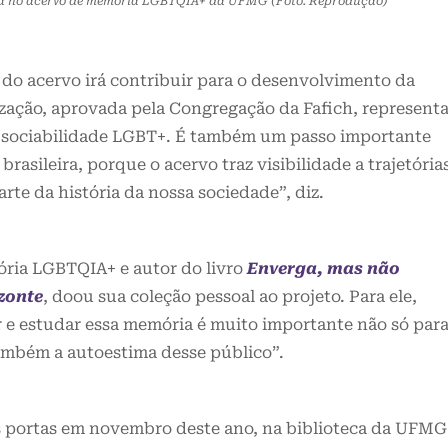
da no acervo de memória LGBTQIA+ da UFMG (Foto: Reprodução)
 do acervo irá contribuir para o desenvolvimento da
ização, aprovada pela Congregação da Fafich, represent
 sociabilidade LGBT+. É também um passo importante
rasileira, porque o acervo traz visibilidade a trajetória
te da história da nossa sociedade”, diz.
ória LGBTQIA+ e autor do livro
Enverga, mas não
zonte
, doou sua coleção pessoal ao projeto. Para ele,
r e estudar essa memória é muito importante não só par
ambém a autoestima desse público”.
s portas em novembro deste ano, na biblioteca da UFMG