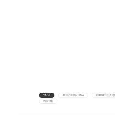
TAGS
#CINTURA FINA
#HISTÓRIA Q
#UFMG