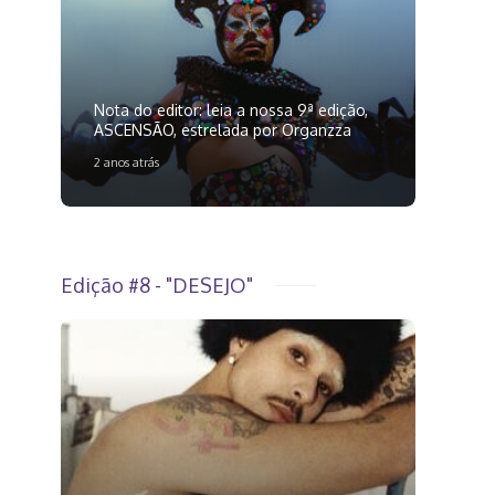
Nota do editor: leia a nossa 9ª edição,
ASCENSÃO, estrelada por Organzza
2 anos atrás
Edição #8 - "DESEJO"