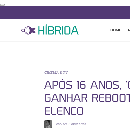
HOME
CINEMA & TV
APÓS 16 ANOS, ‘
GANHAR REBOOT
ELENCO
João Ker
,
5 anos atrás