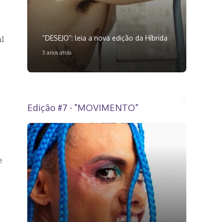
“DESEJO”: leia a nova edição da Híbrida
al
3 anos atrás
Edição #7 - "MOVIMENTO"
e