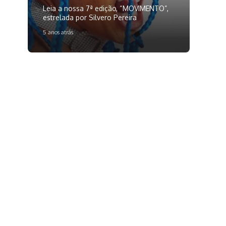
Leia a nossa 7ª edição, “MOVIMENTO”,
estrelada por Silvero Pereira
5 anos atrás