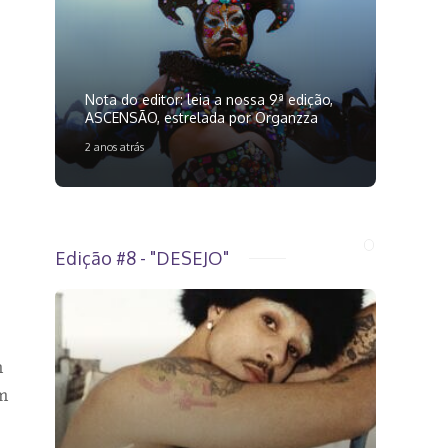
Nota do editor: leia a nossa 9ª edição,
ASCENSÃO, estrelada por Organzza
2 anos atrás
Edição #8 - "DESEJO"
m
em