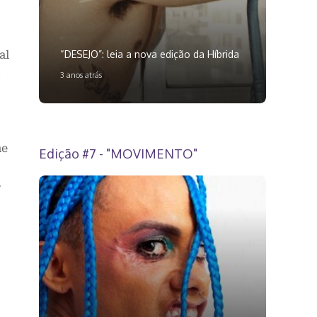
“DESEJO”: leia a nova edição da Híbrida
al
u
3 anos atrás
me
Edição #7 - "MOVIMENTO"
r