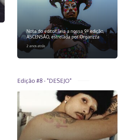
Nota do editor: leia a nossa 9ª edição,
ASCENSÃO, estrelada por Organzza
2 anos atrás
Edição #8 - "DESEJO"