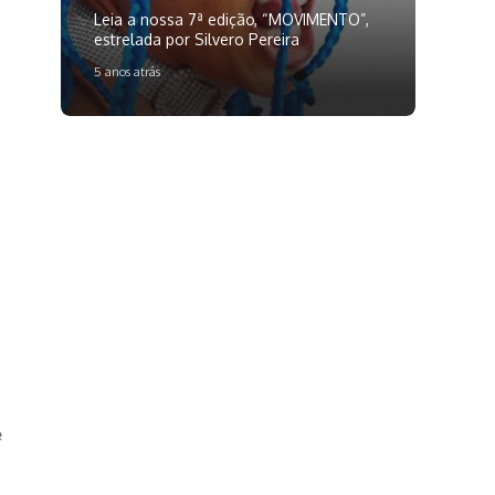
Leia a nossa 7ª edição, “MOVIMENTO”,
estrelada por Silvero Pereira
5 anos atrás
e