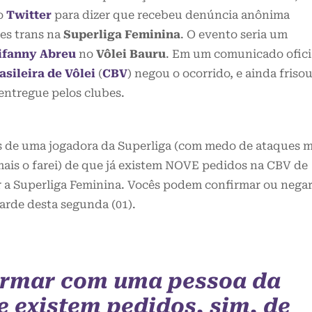
ao
Twitter
para dizer que recebeu denúncia anônima
es trans na
Superliga Feminina
. O evento seria um
ifanny Abreu
no
Vôlei Bauru
. Em um comunicado ofici
sileira de Vôlei
(
CBV
) negou o ocorrido, e ainda friso
entregue pelos clubes.
és de uma jogadora da Superliga (com medo de ataques 
mais o farei) de que já existem NOVE pedidos na CBV de
r a Superliga Feminina. Vocês podem confirmar ou nega
tarde desta segunda (01).
irmar com uma pessoa da
e existem pedidos, sim, de