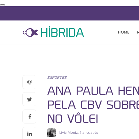
HOME
ESPORTES
ANA PAULA HEN
PELA CBV SOBR
NO VÔLEI
Livia Muniz
,
7 anos atrás