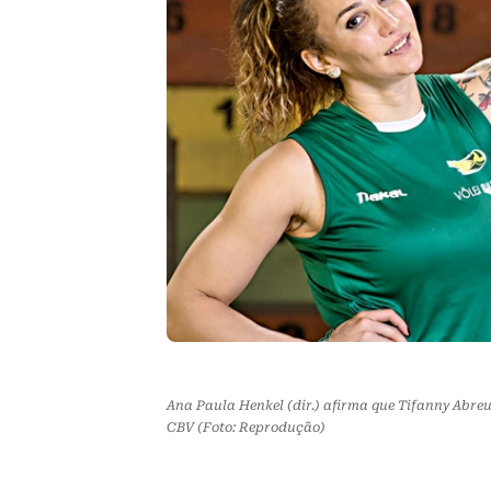
Ana Paula Henkel (dir.) afirma que Tifanny Abre
CBV (Foto: Reprodução)