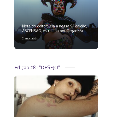
Nota do editor: leia a nossa 9ª edição,
ASCENSÃO, estrelada por Organzza
2 anos atrás
Edição #8 - "DESEJO"