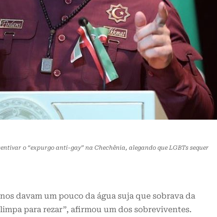
ntivar o “expurgo anti-gay” na Chechênia, alegando que LGBTs sequer
s nos davam um pouco da água suja que sobrava da
limpa para rezar”, afirmou um dos sobreviventes.