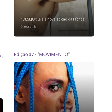
“DESEJO”: leia a nova edição da Híbrida
3 anos atrás
Edição #7 - "MOVIMENTO"
ís
,