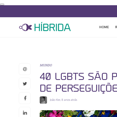
HOME
MUNDO
40 LGBTS SÃO 
DE PERSEGUIÇÕ
João Ker
,
8 anos atrás