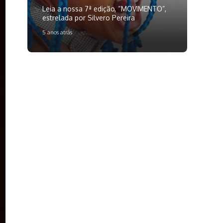
Leia a nossa 7ª edição, “MOVIMENTO”,
estrelada por Silvero Pereira
5 anos atrás