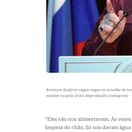
Ramzam Kadyrov negou negou as acusões de ince
existem no país (Foto: Reprodução Instagram)
“Eles não nos alimentavam. Às veze
limpeza do chão. Só nos davam água 