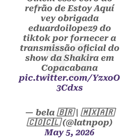
refrão de Estoy Aquí
vey obrigada
eduardoilopez9 do
tiktok por fornecer a
transmissão oficial do
show da Shakira em
Copacabana
pic.twitter.com/YzxoO
3Cdxs
— bela 🇧🇷 | 🇲🇽🇦🇷
🇨🇴🇨🇱 (@latnpop)
May 5, 2026