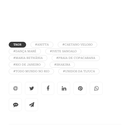
TAGS
#ANITTA
#CAETANO VELOSO
#DANÇA MARÉ
#IVETE SANGALO
#MARIA BETHÂNIA
#PRAIA DE COPACABANA
#RIO DE JANEIRO
#SHAKIRA
#TODO MUNDO NO RIO
#UNIDOS DA TIJUCA