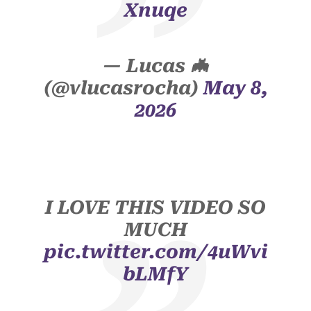
Xnuqe
— Lucas 🦇
(@vlucasrocha)
May 8,
2026
I LOVE THIS VIDEO SO
MUCH
pic.twitter.com/4uWvi
bLMfY