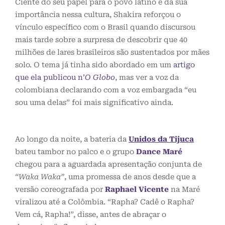
Ciente do seu papel para o povo latino e da sua
importância nessa cultura, Shakira reforçou o
vínculo específico com o Brasil quando discursou
mais tarde sobre a surpresa de descobrir que 40
milhões de lares brasileiros são sustentados por mães
solo. O tema já tinha sido abordado em um
artigo
que ela publicou n’
O Globo
, mas ver a voz da
colombiana declarando com a voz embargada “eu
sou uma delas” foi mais significativo ainda.
Ao longo da noite, a bateria da
Unidos da Tijuca
bateu tambor no palco e o grupo
Dance Maré
chegou para a aguardada apresentação conjunta de
“Waka Waka”
, uma promessa de anos desde que a
versão coreografada por
Raphael Vicente
na Maré
viralizou até a Colômbia. “Rapha? Cadê o Rapha?
Vem cá, Rapha!”, disse, antes de abraçar o