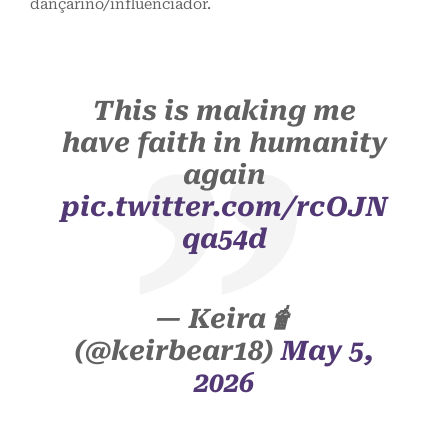
dançarino/influenciador.
This is making me
have faith in humanity
again
pic.twitter.com/rcOJN
qa54d
— Keira🧋
(@keirbear18)
May 5,
2026