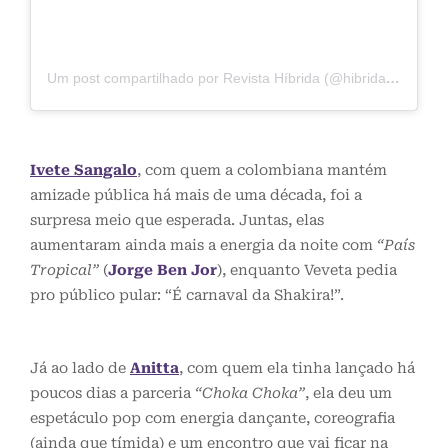
Um post compartilhado por Revista Híbrida (@hibridamagazine)
Ivete Sangalo
, com quem a colombiana mantém
amizade pública há mais de uma década, foi a
surpresa meio que esperada. Juntas, elas
aumentaram ainda mais a energia da noite com
“País
Tropical”
(
Jorge Ben Jor
), enquanto Veveta pedia
pro público pular: “É carnaval da Shakira!”.
Já ao lado de
Anitta
, com quem ela tinha lançado há
poucos dias a parceria
“Choka Choka”
, ela deu um
espetáculo pop com energia dançante, coreografia
(ainda que tímida) e um encontro que vai ficar na