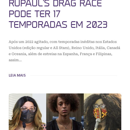
RUPAUL’S DRAG RACE
PODE TER 17
TEMPORADAS EM 2023
Após um 2022 agitado, com temporadas inéditas nos Estados
Unidos (edição regular e All Stars), Reino Unido, Itália, Canadá
e Oceania, além de estreias na Espanha, França e Filipinas,
assim…
LEIA MAIS