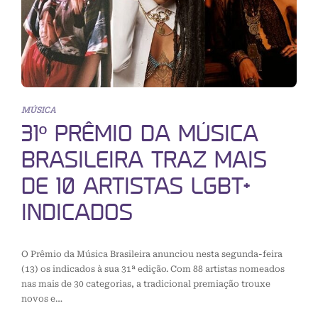
MÚSICA
31º PRÊMIO DA MÚSICA
BRASILEIRA TRAZ MAIS
DE 10 ARTISTAS LGBT+
INDICADOS
O Prêmio da Música Brasileira anunciou nesta segunda-feira
(13) os indicados à sua 31ª edição. Com 88 artistas nomeados
nas mais de 30 categorias, a tradicional premiação trouxe
novos e…