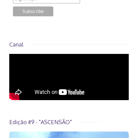
Canal
Edição #9 - "ASCENSÃO"