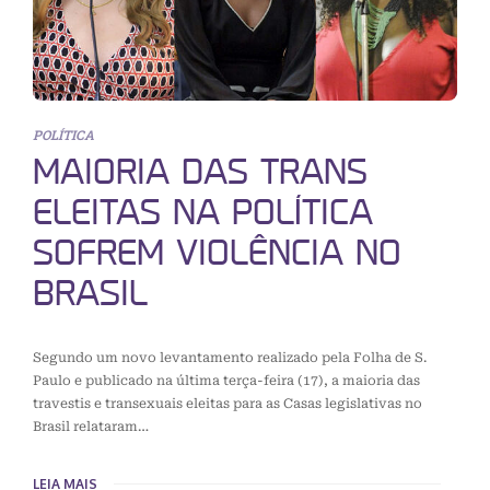
POLÍTICA
MAIORIA DAS TRANS
ELEITAS NA POLÍTICA
SOFREM VIOLÊNCIA NO
BRASIL
Segundo um novo levantamento realizado pela Folha de S.
Paulo e publicado na última terça-feira (17), a maioria das
travestis e transexuais eleitas para as Casas legislativas no
Brasil relataram…
LEIA MAIS