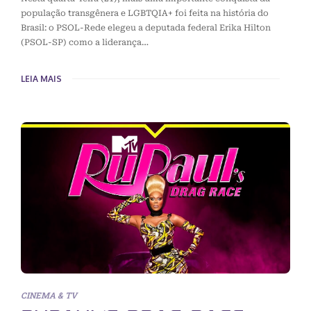
população transgênera e LGBTQIA+ foi feita na história do
Brasil: o PSOL-Rede elegeu a deputada federal Erika Hilton
(PSOL-SP) como a liderança…
LEIA MAIS
CINEMA & TV