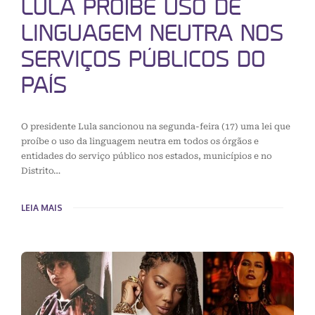
LULA PROÍBE USO DE
LINGUAGEM NEUTRA NOS
SERVIÇOS PÚBLICOS DO
PAÍS
O presidente Lula sancionou na segunda-feira (17) uma lei que
proíbe o uso da linguagem neutra em todos os órgãos e
entidades do serviço público nos estados, municípios e no
Distrito…
LEIA MAIS