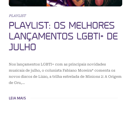
PLAYLIST
PLAYLIST: OS MELHORES
LANÇAMENTOS LGBTI+ DE
JULHO
Nos lançamentos LGBTI+ com as principais novidades
musicais de julho, o colunista Fabiano Moreira* comenta os
novos discos de Lizzo, a trilha estrelada de Minions 2: A Origem
de Gru,…
LEIA MAIS