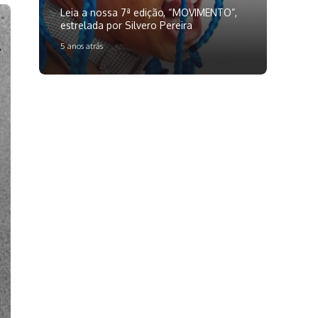
Leia a nossa 7ª edição, “MOVIMENTO”,
estrelada por Silvero Pereira
5 anos atrás