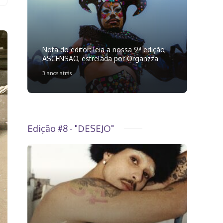
Nota do editor: leia a nossa 9ª edição,
ASCENSÃO, estrelada por Organzza
3 anos atrás
Edição #8 - "DESEJO"