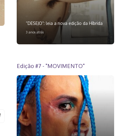
“DESEJO”: leia a nova edição da Híbrida
3 anos atrás
Edição #7 - "MOVIMENTO"