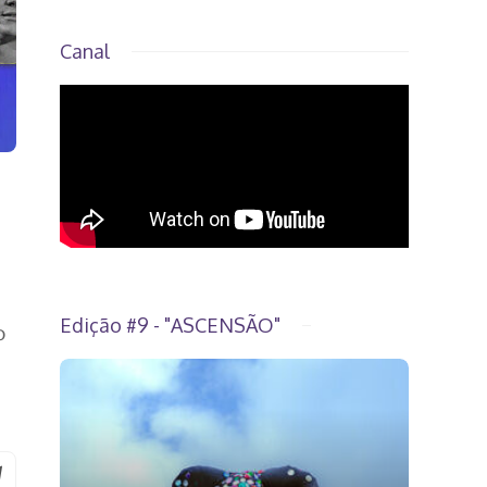
Canal
Edição #9 - "ASCENSÃO"
o