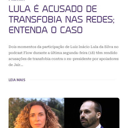
LULA É ACUSADO DE
TRANSFOBIA NAS REDES;
ENTENDA O CASO
Dois momentos da participação de Luiz Inácio Lula da Silva no
podcast Flow durante a última segunda-feira (18) têm rendido
acusações de transfobia contra o ex-presidente por apoiadores
de Jair…
LEIA MAIS