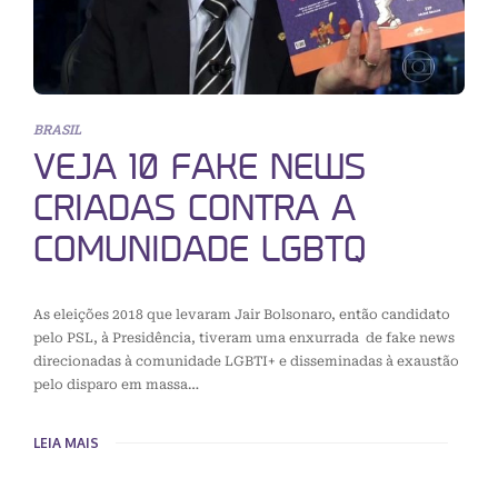
BRASIL
VEJA 10 FAKE NEWS
CRIADAS CONTRA A
COMUNIDADE LGBTQ
As eleições 2018 que levaram Jair Bolsonaro, então candidato
pelo PSL, à Presidência, tiveram uma enxurrada de fake news
direcionadas à comunidade LGBTI+ e disseminadas à exaustão
pelo disparo em massa…
LEIA MAIS