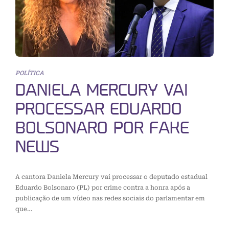
POLÍTICA
DANIELA MERCURY VAI
PROCESSAR EDUARDO
BOLSONARO POR FAKE
NEWS
A cantora Daniela Mercury vai processar o deputado estadual
Eduardo Bolsonaro (PL) por crime contra a honra após a
publicação de um vídeo nas redes sociais do parlamentar em
que…