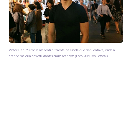
Victor Han: "Sempre me senti diferente na escola que frequentava, onde a
grande maioria dos estudantes eram brancos" (Foto: Arquivo Pessoal)