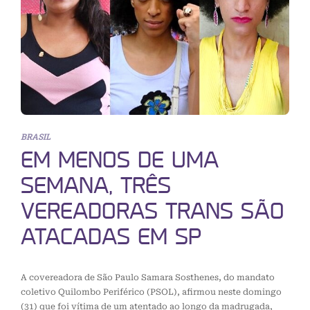
BRASIL
EM MENOS DE UMA
SEMANA, TRÊS
VEREADORAS TRANS SÃO
ATACADAS EM SP
A covereadora de São Paulo Samara Sosthenes, do mandato
coletivo Quilombo Periférico (PSOL), afirmou neste domingo
(31) que foi vítima de um atentado ao longo da madrugada,