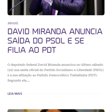
BRASIL
DAVID MIRANDA ANUNCIA
SAÍDA DO PSOL E SE
FILIA AO PDT
O deputado federal David Miranda anunciou no último sábado
(22) sua saída oficial do Partido Socialismo e Liberdade (PSOL)
e a sua afiliação ao Partido Democrático Trabalhista (PDT).
Segundo ele,…
LEIA MAIS