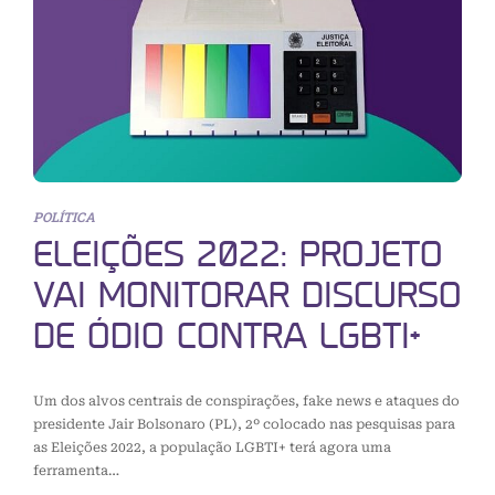
POLÍTICA
ELEIÇÕES 2022: PROJETO
VAI MONITORAR DISCURSO
DE ÓDIO CONTRA LGBTI+
Um dos alvos centrais de conspirações, fake news e ataques do
presidente Jair Bolsonaro (PL), 2º colocado nas pesquisas para
as Eleições 2022, a população LGBTI+ terá agora uma
ferramenta…