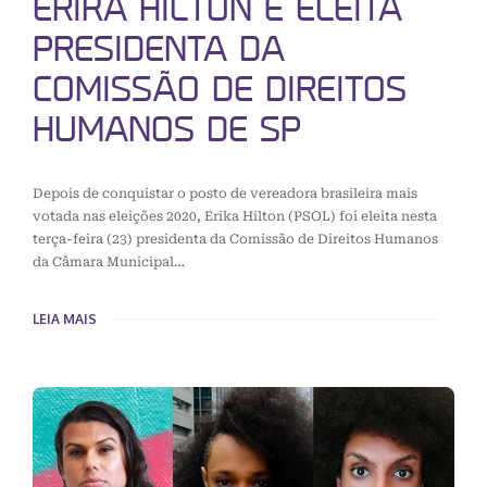
ERIKA HILTON É ELEITA
PRESIDENTA DA
COMISSÃO DE DIREITOS
HUMANOS DE SP
Depois de conquistar o posto de vereadora brasileira mais
votada nas eleições 2020, Erika Hilton (PSOL) foi eleita nesta
terça-feira (23) presidenta da Comissão de Direitos Humanos
da Câmara Municipal…
LEIA MAIS