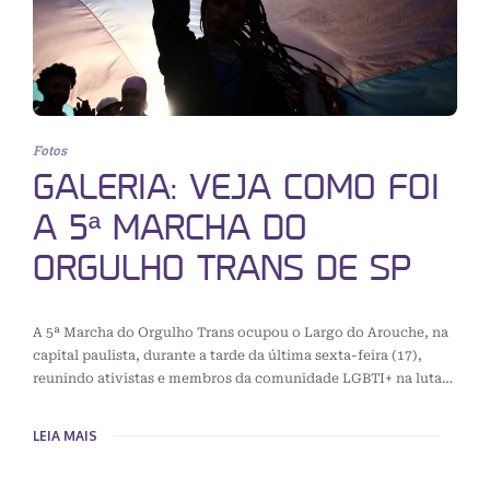
Fotos
GALERIA: VEJA COMO FOI
A 5ª MARCHA DO
ORGULHO TRANS DE SP
A 5ª Marcha do Orgulho Trans ocupou o Largo do Arouche, na
capital paulista, durante a tarde da última sexta-feira (17),
reunindo ativistas e membros da comunidade LGBTI+ na luta…
LEIA MAIS