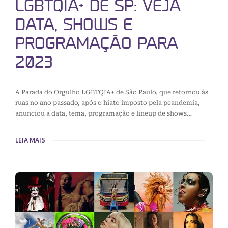
LGBTQIA+ DE SP: VEJA
DATA, SHOWS E
PROGRAMAÇÃO PARA
2023
A Parada do Orgulho LGBTQIA+ de São Paulo, que retornou às
ruas no ano passado, após o hiato imposto pela peandemia,
anunciou a data, tema, programação e lineup de shows…
LEIA MAIS