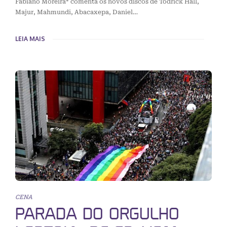
Fabiano Moreira* comenta os novos discos de Todrick Hall,
Majur, Mahmundi, Abacaxepa, Daniel…
LEIA MAIS
CENA
PARADA DO ORGULHO