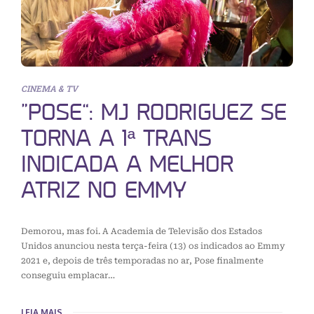
CINEMA & TV
“POSE”: MJ RODRIGUEZ SE
TORNA A 1ª TRANS
INDICADA A MELHOR
ATRIZ NO EMMY
Demorou, mas foi. A Academia de Televisão dos Estados
Unidos anunciou nesta terça-feira (13) os indicados ao Emmy
2021 e, depois de três temporadas no ar, Pose finalmente
conseguiu emplacar…
LEIA MAIS