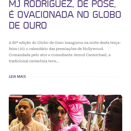
MJ RODRIGUEZ, DE POSE,
É OVACIONADA NO GLOBO
DE OURO
A 80ª edição do Globo de Ouro inaugurou na noite desta terça-
feira (10) o calendário das premiações de Hollywood.
Comandada pelo ator e comediante Jerrod Carmichael, a
tradicional cerimônia teve…
LEIA MAIS