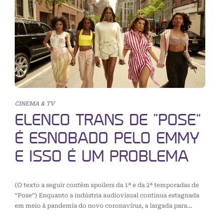
CINEMA & TV
ELENCO TRANS DE “POSE”
É ESNOBADO PELO EMMY
E ISSO É UM PROBLEMA
(O texto a seguir contém spoilers da 1ª e da 2ª temporadas de
“Pose”) Enquanto a indústria audiovisual continua estagnada
em meio à pandemia do novo coronavírus, a largada para…