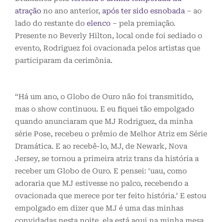
atração
no ano anterior,
após ter sido esnobada
– ao
lado do restante do
elenco
– pela premiação.
Presente no Beverly Hilton, local onde foi sediado o
evento, Rodriguez foi ovacionada pelos artistas que
participaram da cerimônia.
“Há um ano, o Globo de Ouro não foi transmitido,
mas o show continuou. E eu fiquei tão empolgado
quando anunciaram que MJ Rodriguez, da minha
série Pose, recebeu o prêmio de Melhor Atriz em Série
Dramática. E ao recebê-lo, MJ, de Newark, Nova
Jersey, se tornou a primeira atriz trans da história a
receber um Globo de Ouro. E pensei: ‘uau, como
adoraria que MJ estivesse no palco, recebendo a
ovacionada que merece por ter feito história.’ E estou
empolgado em dizer que MJ é uma das minhas
convidadas nesta noite, ela está aqui na minha mesa.