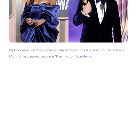
MJ Rodriguez, de Pose, é ovacionada no Globo de Ouro em discurso de Ryan
Murphy, responsável pela série "Pose" [Foto: Reprodução]