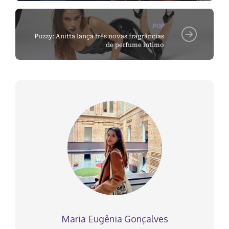
POP
Puzzy: Anitta lança três novas fragrâncias
de perfume íntimo
Maria Eugênia Gonçalves