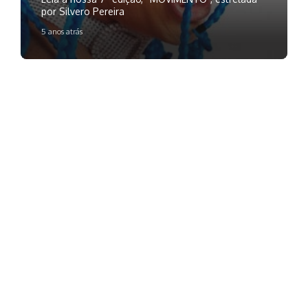
por Silvero Pereira
5 anos atrás