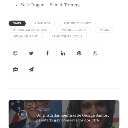
Seth Rogen – Pam & Tommy
TAGS
#DAHMER
#GLOBO DE OURO
#JENNIFER COOLIDGE
#MJ RODRIGUEZ
#POSE
#RYAN MURPHY
#THE WHITE LOTUS
MUNDO
Uma lista das mentiras de George Santos,
deputado gay conservador dos EUA