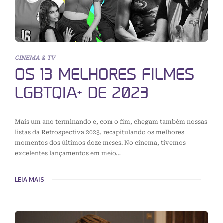
CINEMA & TV
OS 13 MELHORES FILMES
LGBTQIA+ DE 2023
Mais um ano terminando e, com o fim, chegam também nossas
listas da Retrospectiva 2023, recapitulando os melhores
momentos dos últimos doze meses. No cinema, tivemos
excelentes lançamentos em meio…
LEIA MAIS