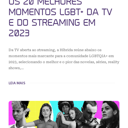
OS 20 MELHORES
MOMENTOS LGBT+ DA TV
E DO STREAMING EM
2023
Da TV aberta ao streaming, a Híbrida reúne abaixo os
momentos mais marcante para a comunidade LGBTQIA+ em
2023, selecionando o melhor e o pior das novelas, séries, reality
shows,…
LEIA MAIS