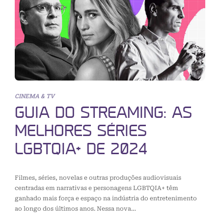
CINEMA & TV
GUIA DO STREAMING: AS
MELHORES SÉRIES
LGBTQIA+ DE 2024
Filmes, séries, novelas e outras produções audiovisuais
centradas em narrativas e personagens LGBTQIA+ têm
ganhado mais força e espaço na indústria do entretenimento
ao longo dos últimos anos. Nessa nova…